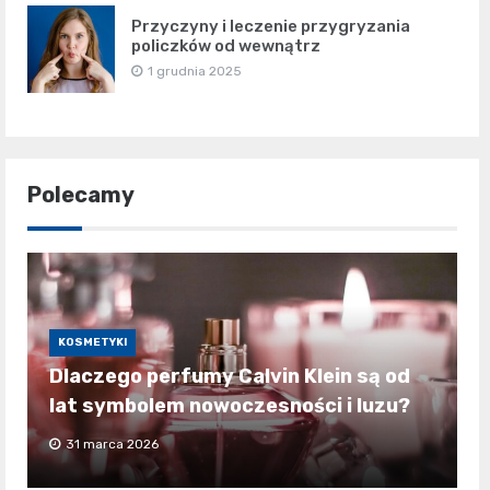
Przyczyny i leczenie przygryzania
policzków od wewnątrz
1 grudnia 2025
Polecamy
KOSMETYKI
Dlaczego perfumy Calvin Klein są od
lat symbolem nowoczesności i luzu?
31 marca 2026