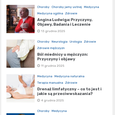
Choroby
Choroby jamy ustnej
Medycyna
Medycyna ogólna
Zdrowie
Angina Ludwiga: Przyczyny,
Objawy, Badania i Leczenie
13 grudnia 2025
Choroby
Neurologia
Urologia
Zdrowie
Zdrowie mężczyzn
Ból miednicy u mężczyzn:
Przyczyny i objawy
11 grudnia 2025
Medycyna
Medycyna naturalna
Terapia manualna
Zdrowie
Drenaż limfatyczny – co to jest i
jakie są przeciwwskazania?
4 grudnia 2025
Choroby
Medycyna