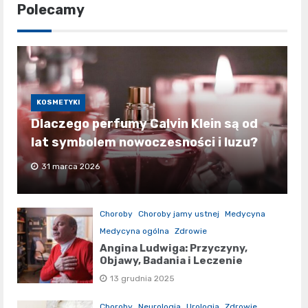
Polecamy
KOSMETYKI
Dlaczego perfumy Calvin Klein są od
lat symbolem nowoczesności i luzu?
31 marca 2026
Choroby
Choroby jamy ustnej
Medycyna
Medycyna ogólna
Zdrowie
Angina Ludwiga: Przyczyny,
Objawy, Badania i Leczenie
13 grudnia 2025
Choroby
Neurologia
Urologia
Zdrowie