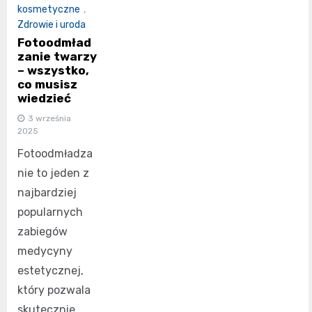
kosmetyczne
,
Zdrowie i uroda
Fotoodmład
zanie twarzy
– wszystko,
co musisz
wiedzieć
3 września
2025
Fotoodmładza
nie to jeden z
najbardziej
popularnych
zabiegów
medycyny
estetycznej,
który pozwala
skutecznie