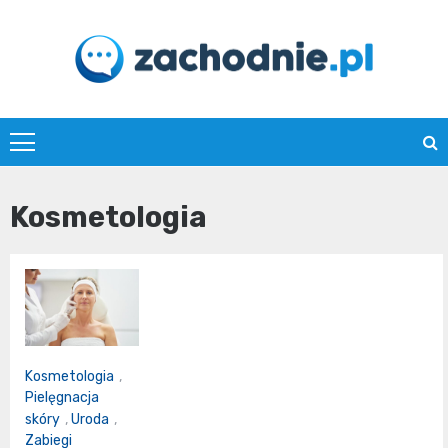
Skip
to
content
zachodnie.pl
Kosmetologia
Kosmetologia
,
Pielęgnacja
skóry
,
Uroda
,
Zabiegi