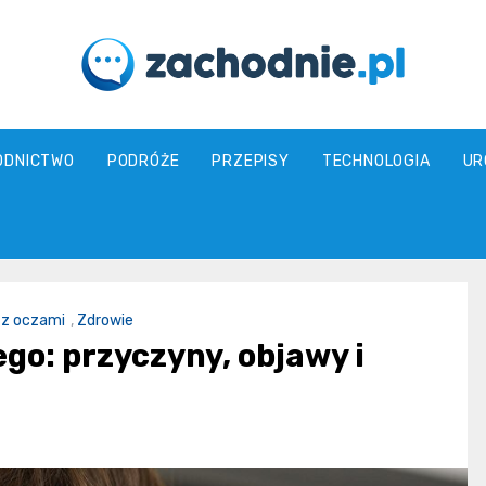
zachodnie.pl
ODNICTWO
PODRÓŻE
PRZEPISY
TECHNOLOGIA
UR
 z oczami
,
Zdrowie
o: przyczyny, objawy i