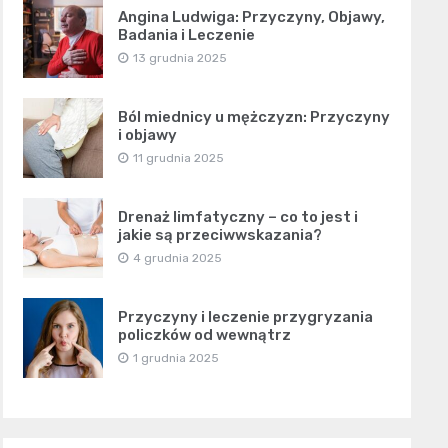
Angina Ludwiga: Przyczyny, Objawy,
Badania i Leczenie
13 grudnia 2025
Ból miednicy u mężczyzn: Przyczyny
i objawy
11 grudnia 2025
Drenaż limfatyczny – co to jest i
jakie są przeciwwskazania?
4 grudnia 2025
Przyczyny i leczenie przygryzania
policzków od wewnątrz
1 grudnia 2025