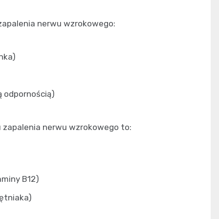
 zapalenia nerwu wzrokowego:
nka)
ą odpornością)
u zapalenia nerwu wzrokowego to:
aminy B12)
ętniaka)