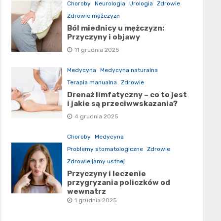
Choroby
Neurologia
Urologia
Zdrowie
Zdrowie mężczyzn
Ból miednicy u mężczyzn:
Przyczyny i objawy
11 grudnia 2025
Medycyna
Medycyna naturalna
Terapia manualna
Zdrowie
Drenaż limfatyczny – co to jest
i jakie są przeciwwskazania?
4 grudnia 2025
Choroby
Medycyna
Problemy stomatologiczne
Zdrowie
Zdrowie jamy ustnej
Przyczyny i leczenie
przygryzania policzków od
wewnątrz
1 grudnia 2025