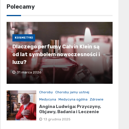
Polecamy
KOSMETYKI
Dlaczego perfumy Calvin Klein są
od lat symbolem nowoczesności i
luzu?
31 marca 2026
Choroby
Choroby jamy ustnej
Medycyna
Medycyna ogólna
Zdrowie
Angina Ludwiga: Przyczyny,
Objawy, Badania i Leczenie
13 grudnia 2025