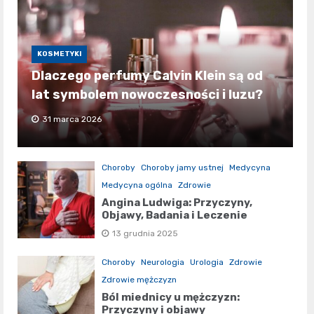
KOSMETYKI
Dlaczego perfumy Calvin Klein są od
lat symbolem nowoczesności i luzu?
31 marca 2026
Choroby
Choroby jamy ustnej
Medycyna
Medycyna ogólna
Zdrowie
Angina Ludwiga: Przyczyny,
Objawy, Badania i Leczenie
13 grudnia 2025
Choroby
Neurologia
Urologia
Zdrowie
Zdrowie mężczyzn
Ból miednicy u mężczyzn:
Przyczyny i objawy